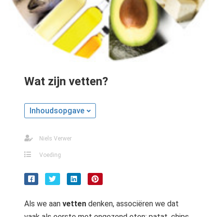
Wat zijn vetten?
Inhoudsopgave
Niels Verwer
Voeding
Als we aan
vetten
denken, associëren we dat
vaak als eerste met ongezond eten: patat, chips,