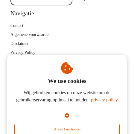
Navigatie
Contact
Algemene voorwaarden
Disclaimer
Privacy Policy
We use cookies
Niels Verwer Fysiotherapie & Coaching
Wij gebruiken cookies op onze website om de
Wijenburg 133
gebruikerservaring optimaal te houden.
privacy policy
1082 VR
AMSTERDAM
+31683220314
nielsverwer89@gmail.com
Alleen Functioneel