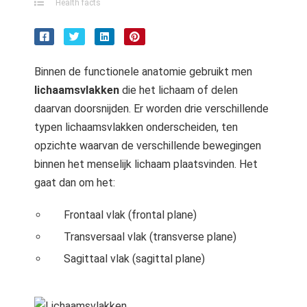
Health facts
 op de
e. Hierdoor
 website-
ren
Binnen de functionele anatomie gebruikt men
nte
lichaamsvlakken
die het lichaam of delen
enties
daarvan doorsnijden. Er worden drie verschillende
gebaseerd
typen lichaamsvlakken onderscheiden, ten
 gedrag van
ezoeker.
opzichte waarvan de verschillende bewegingen
binnen het menselijk lichaam plaatsvinden. Het
gaat dan om het:
uren
Frontaal vlak (frontal plane)
Transversaal vlak (transverse plane)
Sagittaal vlak (sagittal plane)