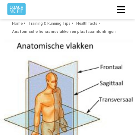
Home
Training & Running Tips
Health facts
Anatomische lichaamsvlakken en plaatsaanduidingen
ngen
 policy
oneel
onele
s zijn
kelijk om
bsite te
ken. Ze
 gebruikt
asisfuncties
der deze