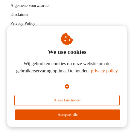
Algemene voorwaarden
Disclaimer
Privacy Policy
We use cookies
Niels Verwer Fysiotherapie & Coaching
Wij gebruiken cookies op onze website om de
Wijenburg 133
gebruikerservaring optimaal te houden.
privacy policy
1082 VR
AMSTERDAM
+31683220314
nielsverwer89@gmail.com
Alleen Functioneel
KvK nummer: 58595759
Accepteer alle
BTW nummer: NL059438204B01