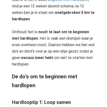
 op de
vind je een 12 weken durend schema, na 12
e. Hierdoor
weken ben je in staat om
onafgebroken 5 km te
 website-
hardlopen
.
ren
nte
Onthoud: het is
nooit te laat om te beginnen
enties
met hardlopen
. Het is vaak een drempel waar je
gebaseerd
 gedrag van
even overheen moet. Daarom hebben we hier wat
ezoeker.
do’s en dont’s voor je op een rijtje gezet zodat je
geen
excuus meer hebt
om niet te starten met
hardlopen.
uren
De do’s om te beginnen met
hardlopen
Hardlooptip 1: Loop samen