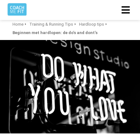
Home
Training & Running Tips
Hardloop tips
Beginnen met hardlopen: de do’s and dont’s
ngen
 policy
oneel
onele
s zijn
kelijk om
bsite te
ken. Ze
 gebruikt
asisfuncties
der deze