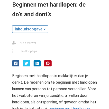
s kan de
Beginnen met hardlopen: de
e niet
do’s and dont’s
oneren.
ieken
Inhoudsopgave
ische
s worden
kt om
Niels Verwer
em
Hardloop tips
tie te
elen over
drag van
zoeker op
Beginnen met hardlopen is makkelijker dan je
site.
denkt. De redenen om te beginnen met hardlopen
ing
kunnen van persoon tot persoon verschillen. Voor
het verbeteren van je conditie, afvallen door
ingcookies
 gebruikt
hardlopen, als ontspanning, of gewoon omdat het
oekers te
leuk is. In het e-book
beginnen met hardlopen
,